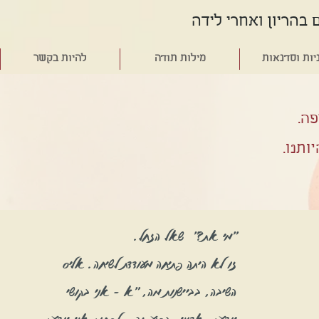
 בהריון ואחרי לידה
יות וסדנאות
מילות תודה
להיות בקשר
פה.
ותנו.
"מי את?" שאל הזחל.
זו לא היתה פתיחה מעודדת לשיחה. אליס
השיבה, בביישנות מה, "א - אני בקושי