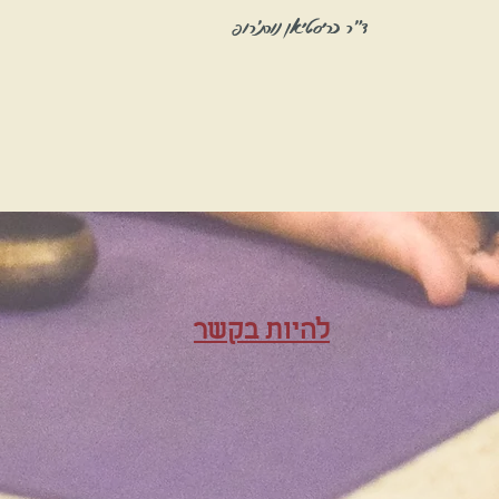
ד"ר כריסטיאן נורת'רופ
להיות בקשר