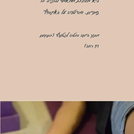
היא מורכבת ממאמץ והרפיה בו
זמניים, ומדיטציה על האינסוף"
מתוך היוגה סוטרה לפטנג'לי (בתרגום
דני רווה)