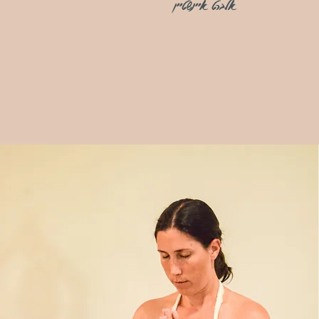
אלברט איינשטיין