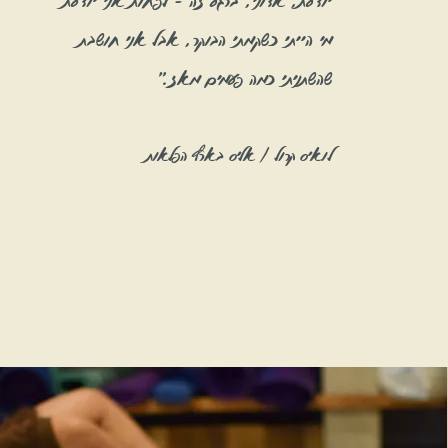
יודעת, אדוני, ברגע זה - לפחות אני יודעת
מי הייתי כשקמתי הבוקר, אבל אני חושבת
שהשתניתי כמה פעמים מאז."
לואיס קרול / אליס בארץ הפלאות