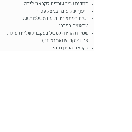
פחדים שמתעוררים לקראת לידה
היפוך של עובר במצג עכוז
נשים המתמודדות עם השלכות של
טראומה בעברן
שמירת הריון (למשל בעקבות שליית פתח,
אי ספיקת צוואר הרחם)
לקראת הריון נוסף
בטיפולי פוריות
את מוזמנת ליצור קשר אם את מרגישה
שליווי כזה יכול לענות לצורך שלך.
הדס פרי
סטודיו ליוגה ברעננה
טלפון:
054-934-2327
hadas.vinyasa@gmail.com
אפשר למצוא גם בפייסבוק