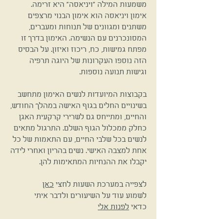
מ
שמעות המילה "ויניאסה" היא זרימה.
אימון
ויניאסה הוא אימון הבנוי מרצפים
משתנים ומגוונים של תנוחות ומעברים,
המסונכרנים עם הנשימה. האימון בדרך זו
מפתח גמישות, כח, ריכוז ואיזון. על הבסיס
הזה נוספו העקרונות של היוגה תרפיה
וגישות תנועה נוספות.
בקבוצות המיועדות לנשים האימון מתחשב
בשינויים החלים בגוף האישה במהלך החודש,
והחיים, ומתייחס גם לשרירי קרקעית האגן
כחלק ממכלול הגוף השלם. התרגול מתאים
לנשים בכל שלבי החיים, עם התאמות של כל
אחת למצבה האישי. נשים בהריון ואחרי לידה
יקבלו את ההנחיות המתאימות להן.
לצפייה במערכת השעות לחצי
כאן
לשמוע עוד על השיעורים ולדבר איתי
כדאי
לפנות אלי