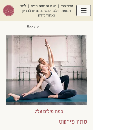
הדס פרי
| יוגה ותנועת חיים | ליווי
תנועתי ורגשי לנשים, נשים בהריון
ואחרי לידה
< Back
כמה מילים עלי:
סתיו פירשט