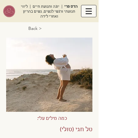
הדס פרי
| יוגה ותנועת חיים | ליווי
תנועתי ורגשי לנשים, נשים בהריון
ואחרי לידה
< Back
כמה מילים עלי:
טל חגי (טולי)