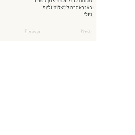
לשוחח לקבל ולתת אוזן קשבת
כאן באהבה לשאלות וליווי
טולי
Previous
Next
0525409309
הדס פרי
סטודיו ליוגה ברעננה
טלפון:
054-934-2327
hadas.vinyasa@gmail.com
אפשר למצוא גם בפייסבוק
הצהרת נגישות