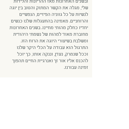
ובשנים האחרונות מאז ההריונות והלידות
שלי, מגלה את הקשר המתוק והטוב בין יוגה
לנשיות על כל גווניה הפיזיים, הנפשיים
והרוחניים. מאמינה בהתעגלות שלנו כנשים
יחדיו כחלק מהותי מחיינו. בשנים האחרונות
מחוברת מאוד למהות של נשמתי היהודית
ומשלבת בשיעורי היוגה את הרוח הזו.
התרגול הוא עבודה על הכלי היקר שלנו
וככל שנמרק, נעדן, וננקה אותו, כך יוכל
להכנס אליו אור זך ואנרגיית החיים תהפוך
זמינה עבורנו.
Previous
Next
0505836181