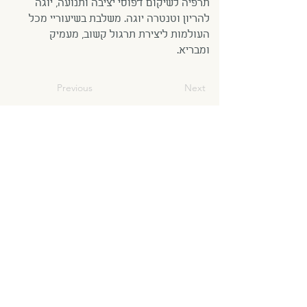
תרפיה לשיקום דפוסי יציבה ותנועה, יוגה
להריון וטנטרה יוגה. משלבת בשיעוריי מכל
העולמות ליצירת תרגול קשוב, מעמיק
ומבריא.
Previous
Next
0523707443
הדס פרי
סטודיו ליוגה ברעננה
טלפון:
054-934-2327
hadas.vinyasa@gmail.com
אפשר למצוא גם בפייסבוק