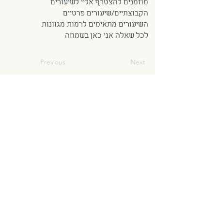
מוזמנים להצטרף אליי לשיעורים
הקבוצתיים/שיעורים פרטיים
השיעורים מתאימים לרמות מגוונות
לכל שאלה אני כאן בשמחה
Previous
Next
0543140303
הדס פרי
סטודיו ליוגה ברעננה
טלפון:
054-934-2327
hadas.vinyasa@gmail.com
אפשר למצוא גם בפייסבוק