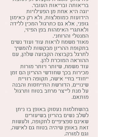
בריאותה ובריאות העובר.
יוגה היא אחת מן הפעילויות
הידועות כמומלצות, ולא רק כאימון
גופני, אלא גם כתרגול המכין ללידה
ולאתגרי האימהות בפן הפיזי,
המנטלי והרוחני.
מאוד משמח לראות עוד ועוד נשים
בתקופת ההריון מבקשות להמשיך
לתרגל בקבוצה הקבועה שלהן, עם
ההוראה המוכרת להן.
עוד משמח, שיותר ויותר מורות
מכירות בכך שחודשי ההריון הם זמן
ייחודי בחיי אישה, תקופה רוויית
שינויים, הדורשת התייחסות והבנה
על מנת לייצר מרחב בטוח ותרגול
מותאם.
בהשתלמות נעסוק באופן בו ניתן
לשלב נשים בהריון בשיעורים
שאינם ספציפיים לתקופה, ולעשות
זאת באופן שיהיה בטוח גם לאישה,
וגם למורה.