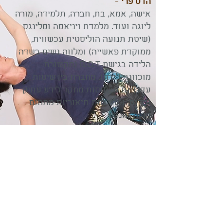
הדס פרי
-
אישה, אמא, בת, חברה, תלמידה, מורה
ליוגה ועוד. מלמדת ויניאסה וסלינגס
(שיטת תנועה הוליסטית עכשווית,
ממוקדת פאשייה) ומלווה נשים בשדה
הלידה בגישת B.O.T (תקשורת
מוכוונת לידה). מחברת בין שיטות
עדכניות מבוססות מחקר לידע עתיק
וקדום, ומתרגמת תיאוריות מתחום
הרוח והנפש
אל שפת התרגול של המזרון.
פוגשת אנשים ונשים באופן פרטי
ובקבוצות, מפתחת ומלמדת את קורס
יוגהריון
– קורס מורות ליוגה לנשים
בהריון, ומדריכה מורים ליוגה ונשות
מקצוע.
אפשר לקרוא עוד
כאן