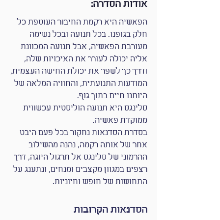
אודות הסדרה:
הפאשיה היא רקמת החיבור העוטפת כל
חלק בגופנו. בכל תנועה ובכל נשימה
מעורבת הפאשיה, אבל תנועה המכוונת
אליה יכולה לעורר את האיכויות שלה,
ודרך כך לשפר את יכולת החישה העצמית,
המודעות התנועתית, והחוויה המלאה של
היותנו חיים בתוך גוף.
סלינגס היא תנועה הוליסטית עכשווית
ממוקדת פאשיה.
בסדרת הסדנאות נחקור בכל פעם היבט
אחר של אותה רקמה, נהנה מהשילוב
ההרמוני של סלינגס אל תרגול היוגה, דרך
רצפים במגוון מקצבים ומנחים, ונתענג על
התחושות של חופש וחיוניות.
הסדנאות הקרובות