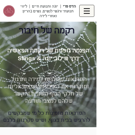
הדס פרי
| יוגה ותנועת חיים | ליווי
תנועתי ורגשי לנשים, נשים בהריון
ואחרי לידה
רקמה של חיבור
הפנמה גופנית של רקמת הפאשיה
דרך שילוב יוגה & Slings
הסדנאות משלבות למידה ותרגול
וחוקרות את האיכויות הפאשיאליות
של חלקי הגוף השונים והקשר
שלהם למצבי תודעה
הסדנאות מזמינות כל מי שמבקשים
להרגיש בבית בגוף, ושיש סקרנות בלבם